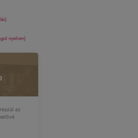
dás)
gol nyelven)
D
reszül az
hetővé