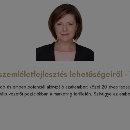
szemléletfejlesztés lehetőségeiről 
ó és emberi potenciál aktivizáló szakember; közel 20 éves tapaszta
nális vezetői pozíciókban a marketing területén. Szívügye az embe