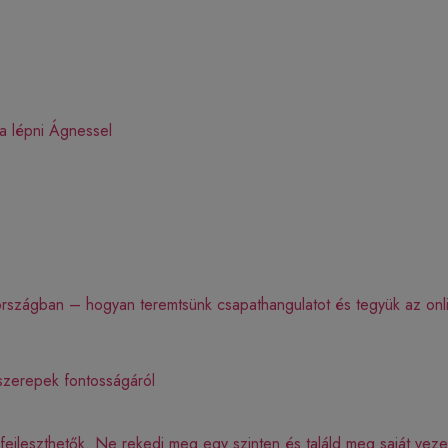
ba lépni Ágnessel
zágban – hogyan teremtsünk csapathangulatot és tegyük az online
 szerepek fontosságáról
ejleszthetők. Ne rekedj meg egy szinten és találd meg saját vezet