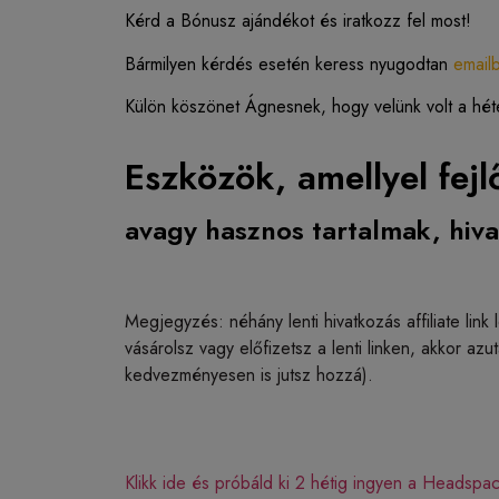
Kérd a Bónusz ajándékot és iratkozz fel most!
Bármilyen kérdés esetén keress nyugodtan
email
Külön köszönet Ágnesnek, hogy velünk volt a hét
Eszközök, amellyel fejl
avagy hasznos tartalmak, hiv
Megjegyzés: néhány lenti hivatkozás affiliate link
vásárolsz vagy előfizetsz a lenti linken, akkor a
kedvezményesen is jutsz hozzá).
Klikk ide és próbáld ki 2 hétig ingyen a Headspa