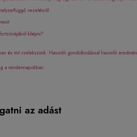
 helyzetfüggő vezetésről
nexit
ortzónájából kilépni?
yan és mit cselekszünk. Hasonló gondolkodással hasonló eredmény
ség a mindennapokban
gatni az adást