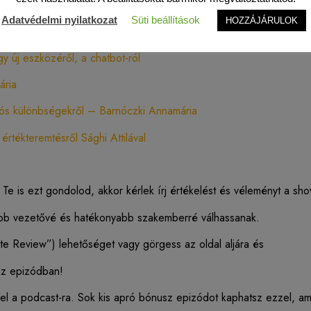
lehetőségeiről
Adatvédelmi nyilatkozat
Süti beállítások
HOZZÁJÁRULOK
 új eszközéről, a chatbot-ról
ária
iós különbségekről – Barnóczki Annamária
rtékteremtésről Sághi Attilával
is ezt gondolod, akkor kérlek írj értékelést és véleményt a sho
obb vezetővé és hatékonyabb szakemberré válhassanak.
te Review”) lehetőséget vagy görgess az oldal aljára és
 az epizódban!
el a podcast-ra. Sok kis apró bónusz epizódot kaphatsz ezzel, ame