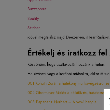
Buzzsprout
Spotify
Stitcher
idővel megtalálsz majd Deezer-en, iHeartRadio-n,
Értékelj és iratkozz fe
Köszönöm, hogy csatlakoztál hozzánk a héten.
Ha kiváncsi vagy a korábbi adásokra, akkor itt tu
001 Kohuth Zorán a hatékony munkavégzésről és s
002 Obermayer Miklós a célkitűzés, tudatosság é
003 Papanecz Norbert – A vevő hangja