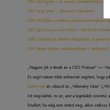
004 Vad Ágnes – A vezetői szemléletfejlesztés 
005 Lang István – Játsszunk csapatban!
006 Pál Zoltán a hatékony belső kommunikáció egy
007 Egy bizonyos szint felett – Barnóczki Annam
008 Coaching és mentor választásról, a generác
009 Valami többet, maradandóbbat – értékekről, é
„Nagyon jók a témák és a CEO Podcast” <– Ha Te 
Ez segít nekem több embernek segíteni, hogy j
Kattints ide
és válaszd az „Vélemény írása” („Wri
írd meg kérlek, mi az, amit a leginkább szeretsz
Emellett, ha még nem tetted meg, akkor iratkozz f