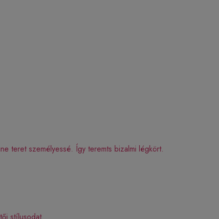
 teret személyessé. Így teremts bizalmi légkört.
ői stílusodat