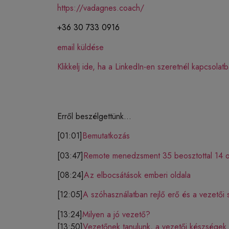
https://vadagnes.coach/
+36 30 733 0916
email küldése
Klikkelj ide, ha a LinkedIn-en szeretnél kapcsolat
Erről beszélgettünk…
[01:01]
Bemutatkozás
[03:47]
Remote menedzsment 35 beosztottal 14 ors
[08:24]
Az elbocsátások emberi oldala
[12:05]
A szóhasználatban rejlő erő és a vezetői
[13:24]
Milyen a jó vezető?
[13:50]
Vezetőnek tanulunk, a vezetői készségek f