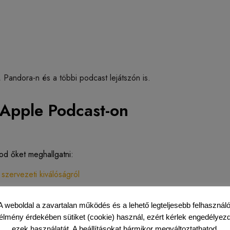
 Pandora-n és a többi podcast lejátszón is.
l Apple Podcast-on
dod őket meghallgatni:
zervezeti kiválóságról
s fókusz jelentőségéről
A weboldal a zavartalan működés és a lehető legteljesebb felhasználó
élmény érdekében sütiket (cookie) használ, ezért kérlek engedélyez
ezek használatát. A beállításokat bármikor megváltoztathatod.