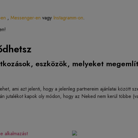
ben
,
Messenger-en
vagy
Instagramm-on
.
en!
ődhetsz
atkozások, eszközök, melyeket megemlí
 lehet, ami azt jelenti, hogy a jelenleg partnereim ajánlatai között
zután jutalékot kapok oly módon, hogy az Neked nem kerül többe (v
ce alkalmazást