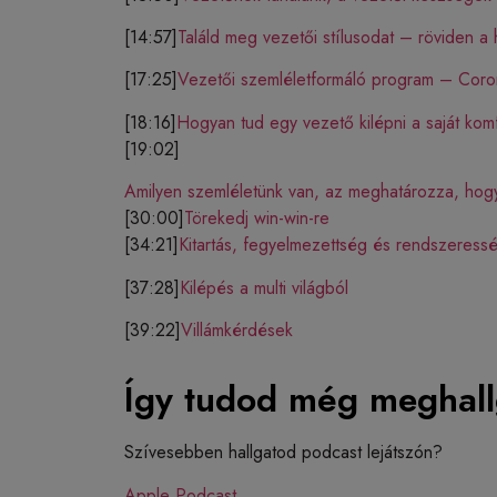
[14:57]
Találd meg vezetői stílusodat – röviden a
[17:25]
Vezetői szemléletformáló program – Coro
[18:16]
Hogyan tud egy vezető kilépni a saját komf
[19:02]
Amilyen szemléletünk van, az meghatározza, hog
[30:00]
Törekedj win-win-re
[34:21]
Kitartás, fegyelmezettség és rendszeres
[37:28]
Kilépés a multi világból
[39:22]
Villámkérdések
Így tudod még meghall
Szívesebben hallgatod podcast lejátszón?
Apple Podcast