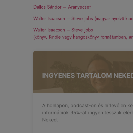
Dallos Sándor – Aranyecset
Walter Isaacson – Steve Jobs (magyar nyelvű kia
Walter Isaacson – Steve Jobs
(könyv, Kindle vagy hangoskönyv formátumban, an
INGYENES TARTALOM NEKE
A honlapon, podcast-on és hírlevélen ke
információk 95%-át ingyen tesszük elér
Neked.