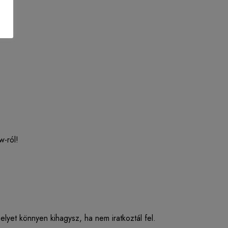
w-ról!
lyet könnyen kihagysz, ha nem iratkoztál fel.