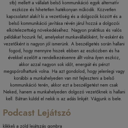
stb) mellett a vállalati belső kommunikáció egyik alternatív
eszköze és hihetetlen hatékonyan működik. Közvetlen
kapcsolatot alakít ki a vezetőség és a dolgozók között és a
belső kommunikáció javítása révén járul hozzá a dolgozói
elkötelezettség növekedéséhez. Nagyon praktikus és valós
példákat hozunk fel, amelyeket munkavállalóként, hr-esként és
vezetőként is nagyon jól ismerünk. A beszélgetés során hallani
fogod, hogy mennyire hiszek ebben az eszközben és ha
évekkel ezelőtt a rendelkezésemre állt volna ilyen eszköz,
akkor azzal nagyon sok időt, energiát és pénzt
megspórolhattunk volna. Ha azt gondolod, hogy jelenlegi vagy
korábbi a munkahelyeden van mit fejleszteni a belső
kommunikáció terén, akkor ezt a beszélgetést nem csak
Neked, hanem a munkahelyeden dolgozó vezetőknek is hallani
kell. Bátran küldd el nekik is az adás linkjét. Vágjunk is bele.
Podcast Lejátszó
klikkelj a zöld lejátszás gombra