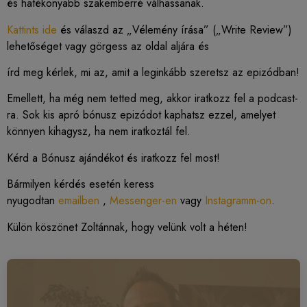
és hatékonyabb szakemberré válhassanak.
Kattints ide
és válaszd az „Vélemény írása” („Write Review”)
lehetőséget vagy görgess az oldal aljára és
írd meg kérlek, mi az, amit a leginkább szeretsz az epizódban!
Emellett, ha még nem tetted meg, akkor iratkozz fel a podcast-
ra. Sok kis apró bónusz epizódot kaphatsz ezzel, amelyet
könnyen kihagysz, ha nem iratkoztál fel.
Kérd a Bónusz ajándékot és iratkozz fel most!
Bármilyen kérdés esetén keress
nyugodtan
emailben
,
Messenger-en
vagy
Instagramm-on
.
Külön köszönet Zoltánnak, hogy velünk volt a héten!