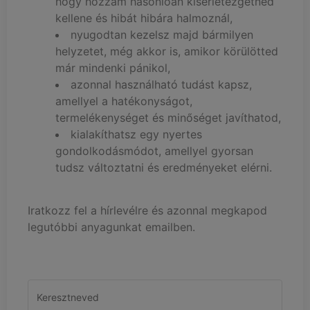
hogy hozzám hasonlóan kisérletezgetned
kellene és hibát hibára halmoznál,
nyugodtan kezelsz majd bármilyen
helyzetet, még akkor is, amikor körülötted
már mindenki pánikol,
azonnal használható tudást kapsz,
amellyel a hatékonyságot,
termelékenységet és minőséget javíthatod,
kialakíthatsz egy nyertes
gondolkodásmódot, amellyel gyorsan
tudsz változtatni és eredményeket elérni.
Iratkozz fel a hírlevélre és azonnal megkapod
legutóbbi anyagunkat emailben.