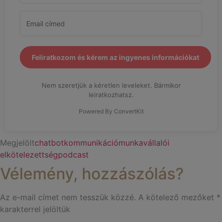
Feliratkozom és kérem az ingyenes információkat
Nem szeretjük a kéretlen leveleket. Bármikor
leiratkozhatsz.
Powered By ConvertKit
Megjelölt
chatbot
kommunikáció
munkavállalói
elkötelezettség
podcast
Vélemény, hozzászólás?
Az e-mail címet nem tesszük közzé.
A kötelező mezőket
*
karakterrel jelöltük