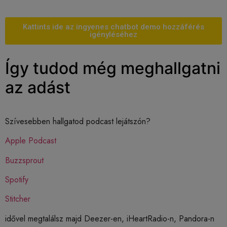
Kattints ide az ingyenes chatbot demo hozzáférés
igényléséhez
Így tudod még meghallgatni
az adást
Szívesebben hallgatod podcast lejátszón?
Apple Podcast
Buzzsprout
Spotify
Stitcher
idővel megtalálsz majd Deezer-en, iHeartRadio-n, Pandora-n