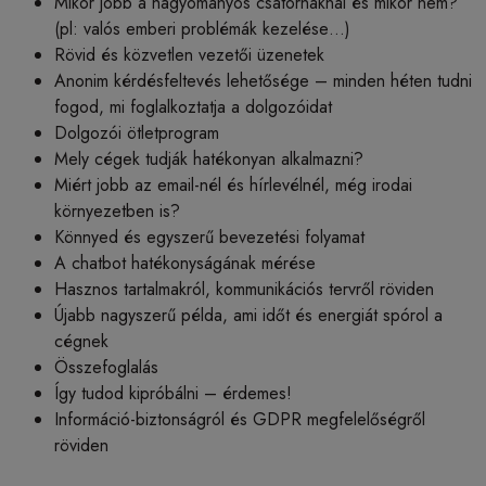
Mikor jobb a hagyományos csatornáknál és mikor nem?
(pl: valós emberi problémák kezelése…)
Rövid és közvetlen vezetői üzenetek
Anonim kérdésfeltevés lehetősége – minden héten tudni
fogod, mi foglalkoztatja a dolgozóidat
Dolgozói ötletprogram
Mely cégek tudják hatékonyan alkalmazni?
Miért jobb az email-nél és hírlevélnél, még irodai
környezetben is?
Könnyed és egyszerű bevezetési folyamat
A chatbot hatékonyságának mérése
Hasznos tartalmakról, kommunikációs tervről röviden
Újabb nagyszerű példa, ami időt és energiát spórol a
cégnek
Összefoglalás
Így tudod kipróbálni – érdemes!
Információ-biztonságról és GDPR megfelelőségről
röviden