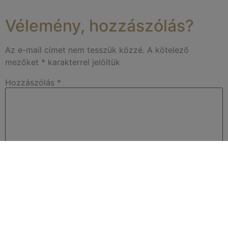
Vélemény, hozzászólás?
Az e-mail címet nem tesszük közzé.
A kötelező
mezőket
*
karakterrel jelöltük
Hozzászólás
*
Név
*