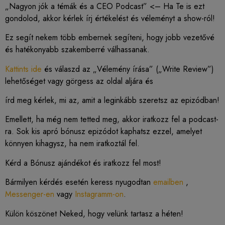
„Nagyon jók a témák és a CEO Podcast” <– Ha Te is ezt
gondolod, akkor kérlek írj értékelést és véleményt a show-ról!
Ez segít nekem több embernek segíteni, hogy jobb vezetővé
és hatékonyabb szakemberré válhassanak.
Kattints ide
és válaszd az „Vélemény írása” („Write Review”)
lehetőséget vagy görgess az oldal aljára és
írd meg kérlek, mi az, amit a leginkább szeretsz az epizódban!
Emellett, ha még nem tetted meg, akkor iratkozz fel a podcast-
ra. Sok kis apró bónusz epizódot kaphatsz ezzel, amelyet
könnyen kihagysz, ha nem iratkoztál fel.
Kérd a Bónusz ajándékot és iratkozz fel most!
Bármilyen kérdés esetén keress nyugodtan
emailben
,
Messenger-en
vagy
Instagramm-on
.
Külön köszönet Neked, hogy velünk tartasz a héten!